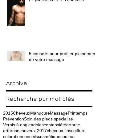
5 conseils pour profiter pleinement
de votre massage
Archive
Recherche par mot clés
2015
Cheveux
Manucure
Massage
Printemps
Prévention
Soin des pieds spécialisé
Vernis à ongle
adolescent
anxiété
arthrite
arthrose
cheveux 2017
cheveux fins
coiffure
coloration
conseils
cosmétique
couleur