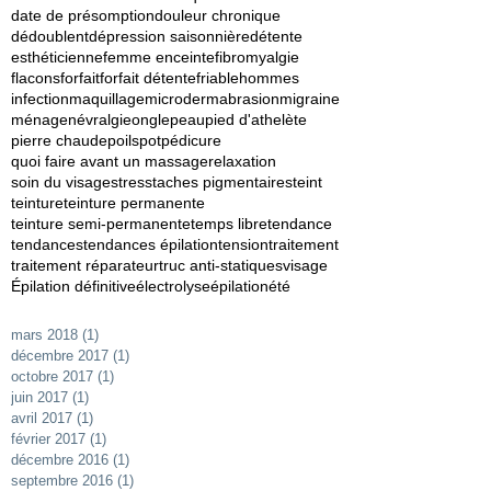
date de présomption
douleur chronique
dédoublent
dépression saisonnière
détente
esthéticienne
femme enceinte
fibromyalgie
flacons
forfait
forfait détente
friable
hommes
infection
maquillage
microdermabrasion
migraine
ménage
névralgie
ongle
peau
pied d'athelète
pierre chaude
poils
pot
pédicure
quoi faire avant un massage
relaxation
soin du visage
stress
taches pigmentaires
teint
teinture
teinture permanente
teinture semi-permanente
temps libre
tendance
tendances
tendances épilation
tension
traitement
traitement réparateur
truc anti-statiques
visage
Épilation définitive
électrolyse
épilation
été
mars 2018
(1)
1 post
décembre 2017
(1)
1 post
octobre 2017
(1)
1 post
juin 2017
(1)
1 post
avril 2017
(1)
1 post
février 2017
(1)
1 post
décembre 2016
(1)
1 post
septembre 2016
(1)
1 post