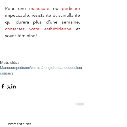
Pour une 
manucure
 ou 
pédicure
impeccable, résistante et scintillante 
qui durera plus d’une semaine, 
contactez votre esthéticienne
 et 
soyez féminine! 
Mots-clés :
Manucure
pédicure
Vernis à ongle
tendances
couleur
conseils
Commentaires