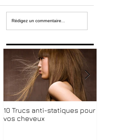
Rédigez un commentaire...
10 Trucs anti-statiques pour
Vitry c'est L
vos cheveux