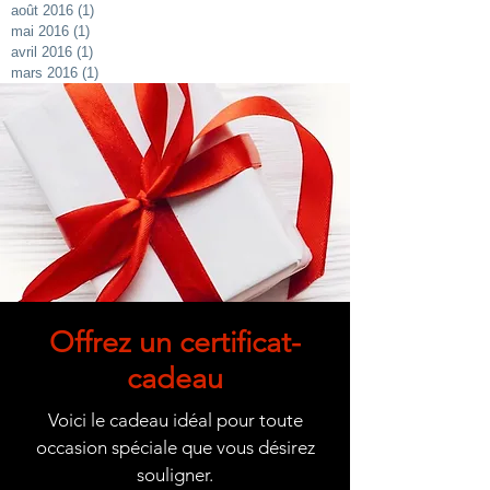
août 2016
(1)
1 post
mai 2016
(1)
1 post
avril 2016
(1)
1 post
mars 2016
(1)
1 post
Offrez un certificat-
cadeau
Voici le cadeau idéal pour toute
occasion spéciale que vous désirez
souligner.