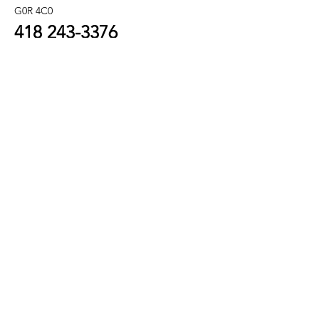
G0R 4C0
418 243
-3376
info@refletbeaute.com
POUR NOUS JOINDRE OU
RÉSERVEZ
EN LIGNE