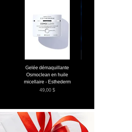
LINALOOL, ALPHA-ISOMETHYL IONONE
Gelée démaquillante
JUMBO 400 ml - Lai
Osmoclean en huile
Lotion - Osmoclea
micellaire - Esthederm
Prix
49,00 $