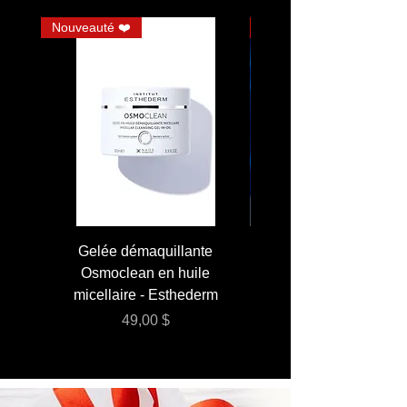
Nouveauté ❤️
JUMBO
Gelée démaquillante
JUMBO 400 ml - Lai
Osmoclean en huile
Lotion - Osmoclea
micellaire - Esthederm
Prix
49,00 $