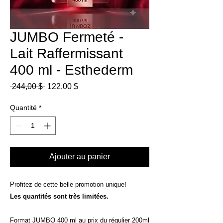
JUMBO Fermeté -
Lait Raffermissant
400 ml - Esthederm
Prix
Prix
 244,00 $ 
122,00 $
original
promotionnel
Quantité
*
Ajouter au panier
Profitez de cette belle promotion unique!
Les quantités sont très limitées.
Format JUMBO 400 ml au prix du régulier 200ml