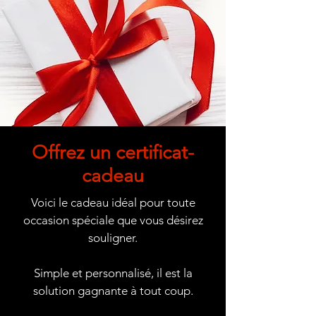
Offrez un certificat-
cadeau
Voici le cadeau idéal pour toute
occasion spéciale que vous désirez
souligner.
Simple et personnalisé, il est la
solution gagnante à tout coup.