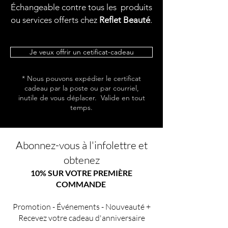
Échangeable contre tous les produits
ou services offerts chez
Reflet Beauté
.
Je veux offrir un cetificat-cadeau
* Nous pouvons expédier le certificat
cadeau par la poste ou par courriel,
inutile de vous déplacer. Valide en tout
temps.
Abonnez-vous à l'infolettre et
obtenez
10% SUR VOTRE PREMIÈRE
COMMANDE
Promotion - Événements - Nouveauté +
Recevez votre cadeau d'anniversaire