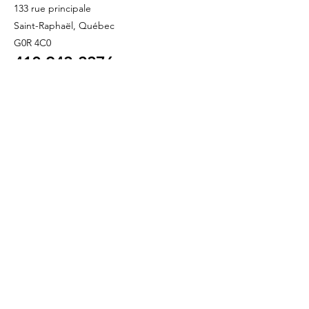
133 rue principale
Saint-Raphaël, Québec
G0R 4C0
418 243
-3376
info@refletbeaute.com
POUR NOUS JOINDRE OU
RÉSERVEZ
EN LIGNE