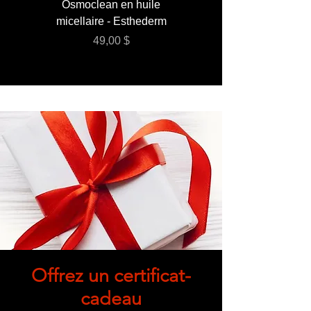
Osmoclean en huile
Lotion - Osmoclea
micellaire - Esthederm
Prix
49,00 $
Offrez un certificat-
cadeau