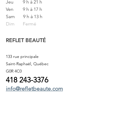
Jeu
9 h à 21 h
Ven
9 h à 17 h
Sam
9 h à 13 h
Dim Fermé
REFLET BEAUTÉ
133 rue principale
Saint-Raphaël, Québec
G0R 4C0
418 243
-3376
info@refletbeaute.com
POUR NOUS JOINDRE OU
RÉSERVEZ
EN LIGNE