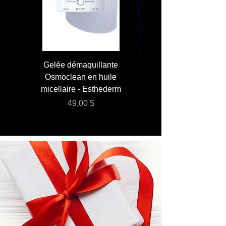
Gelée démaquillante
JUMBO 400 ml - Lai
Osmoclean en huile
Lotion - Osmoclea
micellaire - Esthederm
Prix
49,00 $