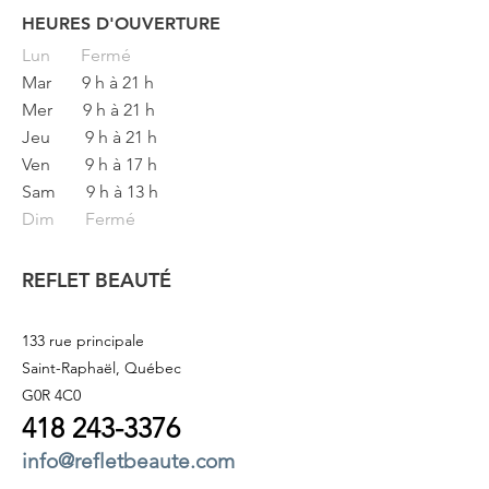
HEURES D'OUVERTURE
Button
Lun
Fermé
Mar
9 h à 21 h
Mer
9 h à 21 h
Jeu
9 h à 21 h
Ven
9 h à 17 h
Sam
9 h à 13 h
Dim Fermé
REFLET BEAUTÉ
133 rue principale
Saint-Raphaël, Québec
G0R 4C0
418 243
-3376
info@refletbeaute.com