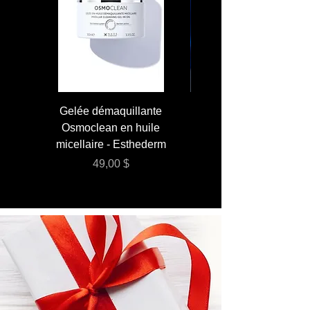
Gelée démaquillante
JUMBO 400 ml - Lai
Osmoclean en huile
Lotion - Osmoclea
micellaire - Esthederm
Prix
49,00 $