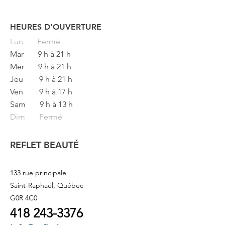
HEURES D'OUVERTURE
Button
Lun
Fermé
Mar
9 h à 21 h
Mer
9 h à 21 h
Jeu
9 h à 21 h
Ven
9 h à 17 h
Sam
9 h à 13 h
Dim Fermé
REFLET BEAUTÉ
133 rue principale
Saint-Raphaël, Québec
G0R 4C0
418 243
-3376