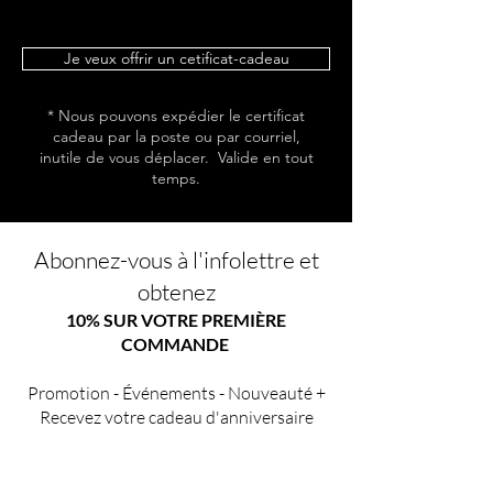
Je veux offrir un cetificat-cadeau
* Nous pouvons expédier le certificat
cadeau par la poste ou par courriel,
inutile de vous déplacer. Valide en tout
temps.
Abonnez-vous à l'infolettre et
obtenez
10% SUR VOTRE PREMIÈRE
COMMANDE
Promotion - Événements - Nouveauté +
Recevez votre cadeau d'anniversaire