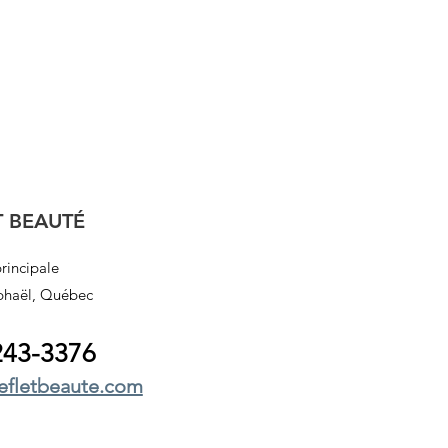
T BEAUTÉ
rincipale
phaël, Québec
243
-3376
efletbeaute.com