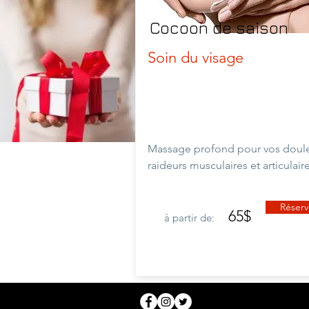
Cocoon de saison
Soin du visage
Massage profond pour vos doule
raideurs musculaires et
articulair
Réserv
65$
à partir de: