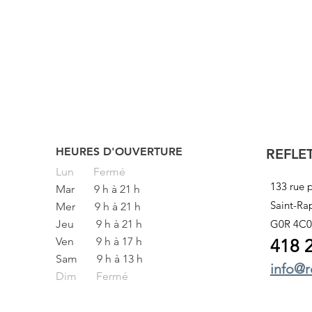
HEURES D'OUVERTURE
REFLE
Lun
Fermé
133 rue p
Mar
9 h à 21 h
Saint-Ra
Mer
9 h à 21 h
Jeu
9 h à 21 h
G0R 4C0
Ven
9 h à 17 h
418 
Sam
9 h à 13 h
info@r
Dim Fermé