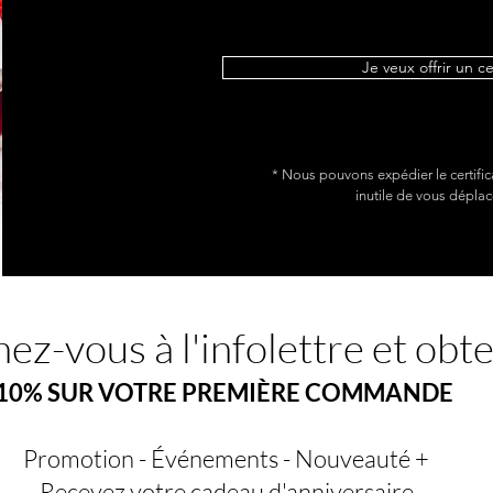
Je veux offrir un c
* Nous pouvons expédier le certific
inutile de vous déplac
ez-vous à l'infolettre et obt
10% SUR VOTRE PREMIÈRE COMMANDE
Promotion - Événements - Nouveauté +
Recevez votre cadeau d'anniversaire