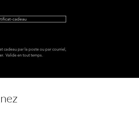
etificat-cadeau
at cadeau par la poste ou par courriel,
er. Valide en tout temps.
enez