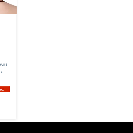
urs,
es
ez