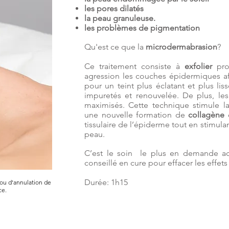
les pores dilatés
la peau granuleuse.
les problèmes de pigmentation
Qu'est ce que la
microdermabrasion
?
Ce traitement consiste à
exfolier
pro
agression les couches épidermiques afi
pour un teint plus éclatant et plus lis
impuretés et renouvelée. De plus, les
maximisés. Cette technique stimule la 
une nouvelle formation de
collagène
e
tissulaire de l’épiderme tout en stimul
peau.
C’est le soin le plus en demande act
conseillé en cure pour effacer les effet
Durée: 1h15
i ou d'annulation de
ce.