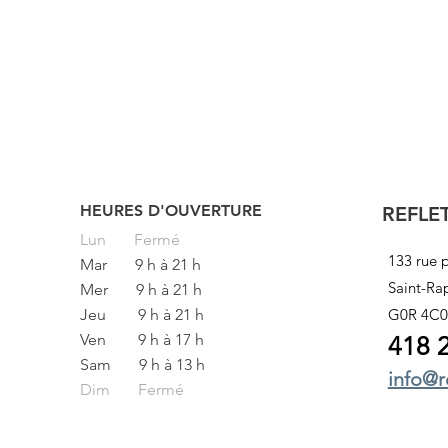
HEURES D'OUVERTURE
REFLE
Lun
Fermé
133 rue p
Mar
9 h à 21 h
Saint-Ra
Mer
9 h à 21 h
Jeu
9 h à 21 h
G0R 4C0
Ven
9 h à 17 h
418 
Sam
9 h à 13 h
info@r
Dim Fermé