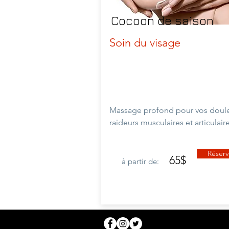
Cocoon de saison
Soin du visage
Massage profond pour vos doule
raideurs musculaires et
articulair
Réserv
65$
à partir de: