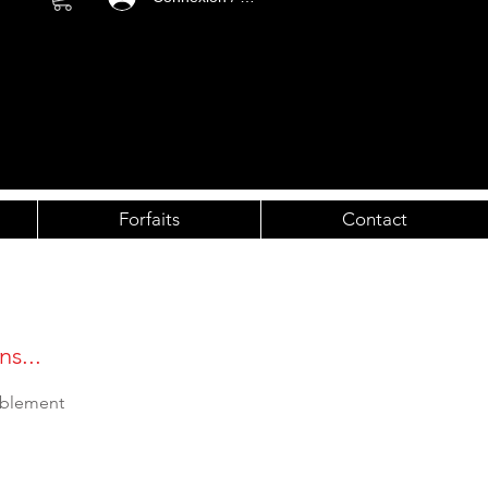
Forfaits
Contact
ns...
iblement