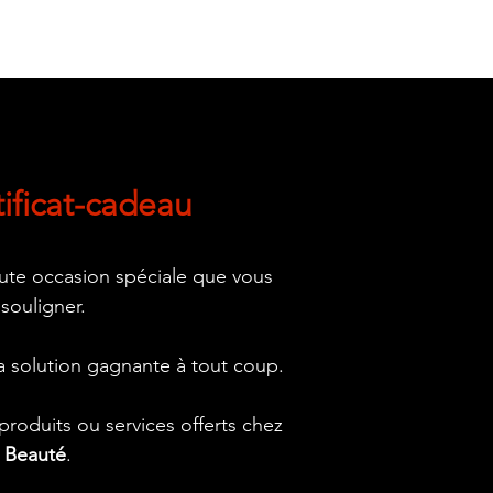
tificat-cadeau
oute occasion spéciale que vous
 souligner.
 la solution gagnante à tout coup.
roduits ou services offerts chez
t Beauté
.