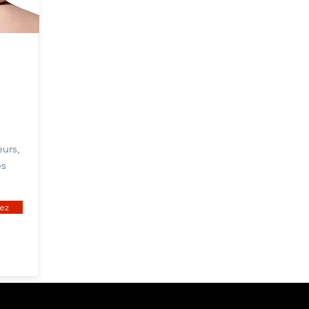
urs,
es
ez