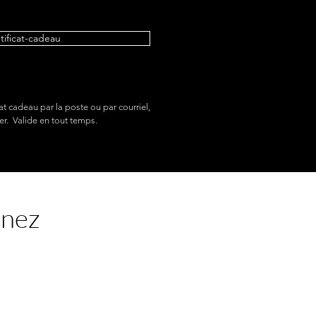
etificat-cadeau
at cadeau par la poste ou par courriel,
er. Valide en tout temps.
enez