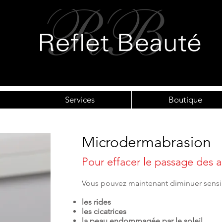
Services
Boutique
Microdermabrasion
Pour effacer le passage des a
Vous pouvez maintenant diminuer sens
les rides
les cicatrices
la peau endommagée par le soleil