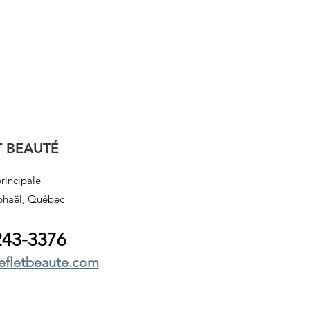
T BEAUTÉ
rincipale
phaël, Québec
243
-3376
efletbeaute.com