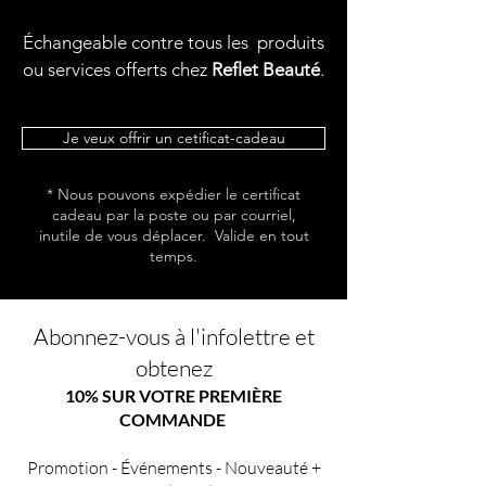
Échangeable contre tous les produits
ou services offerts chez
Reflet Beauté
.
Je veux offrir un cetificat-cadeau
* Nous pouvons expédier le certificat
cadeau par la poste ou par courriel,
inutile de vous déplacer. Valide en tout
temps.
Abonnez-vous à l'infolettre et
obtenez
10% SUR VOTRE PREMIÈRE
COMMANDE
Promotion - Événements - Nouveauté +