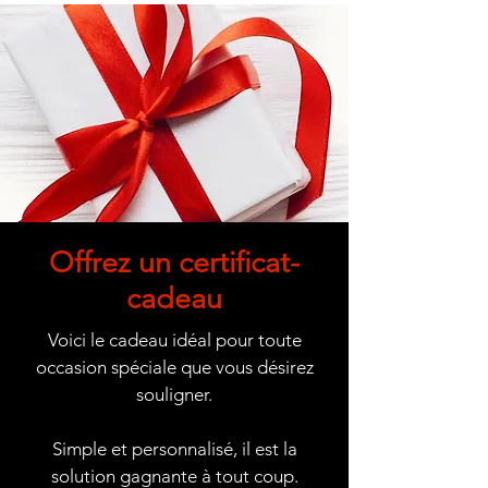
Offrez un certificat-
cadeau
Voici le cadeau idéal pour toute
occasion spéciale que vous désirez
souligner.
Simple et personnalisé, il est la
solution gagnante à tout coup.