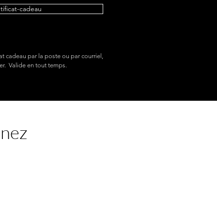
etificat-cadeau
at cadeau par la poste ou par courriel,
er. Valide en tout temps.
enez