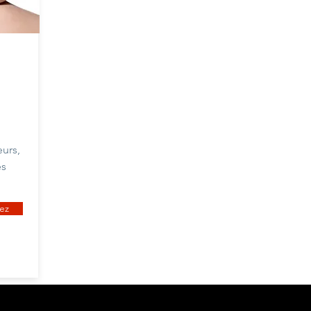
urs,
es
ez