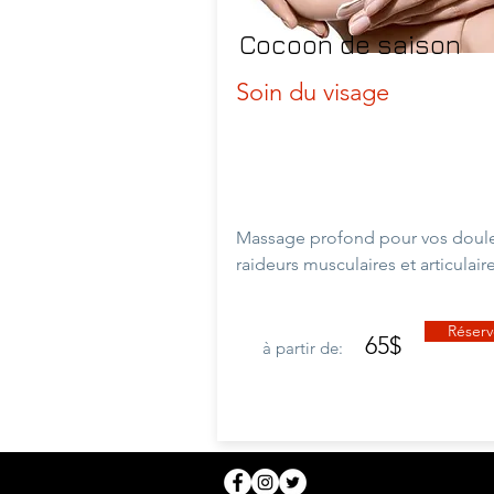
Cocoon de saison
Soin du visage
Massage profond pour vos doule
raideurs musculaires et
articulair
Réserv
65$
à partir de: