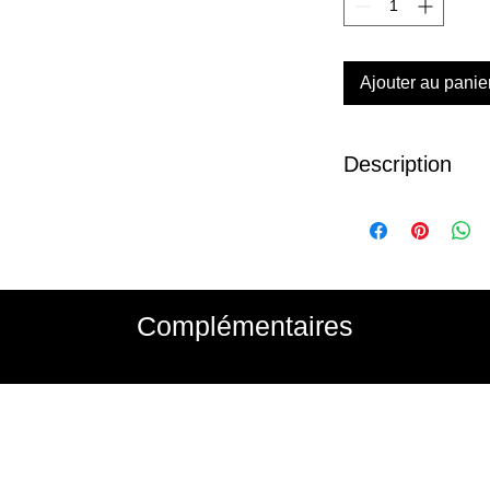
Ajouter au panie
Description
Échangeable contre t
offerts chez Reflet B
Complémentaires