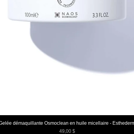
Gelée démaquillante Osmoclean en huile micellaire - Estheder
Prix
49,00 $