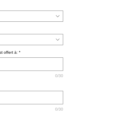
 offert à:
*
0/30
0/30