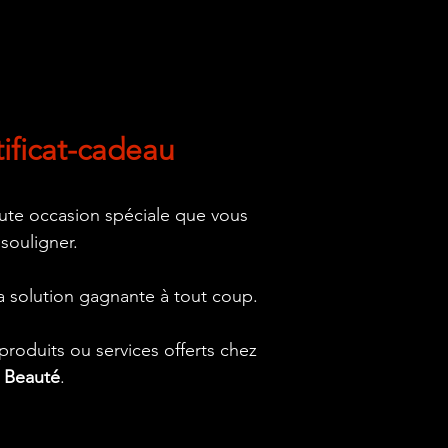
tificat-cadeau
oute occasion spéciale que vous
 souligner.
 la solution gagnante à tout coup.
roduits ou services offerts chez
t Beauté
.