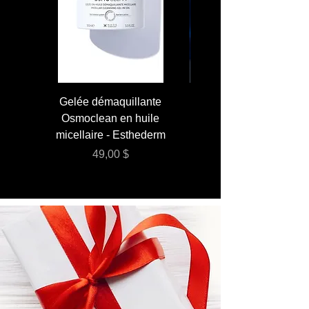
Gelée démaquillante
JUMBO 400 ml - Lai
Osmoclean en huile
Lotion - Osmoclea
micellaire - Esthederm
Prix
49,00 $