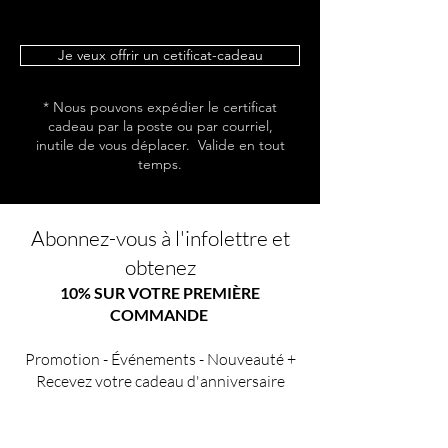
Je veux offrir un cetificat-cadeau
* Nous pouvons expédier le certificat
cadeau par la poste ou par courriel,
inutile de vous déplacer. Valide en tout
temps.
Abonnez-vous à l'infolettre et
obtenez
10% SUR VOTRE PREMIÈRE
COMMANDE
Promotion - Événements - Nouveauté +
Recevez votre cadeau d'anniversaire