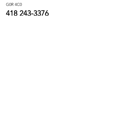
G0R 4C0
418 243
-3376
info@refletbeaute.com
POUR NOUS JOINDRE OU
RÉSERVEZ
EN LIGNE