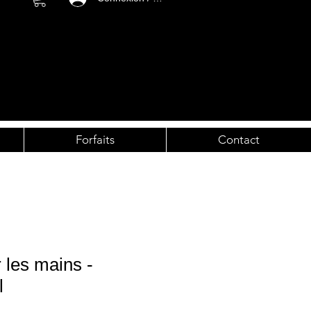
Forfaits
Contact
les mains -
l