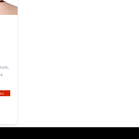
urs,
es
ez