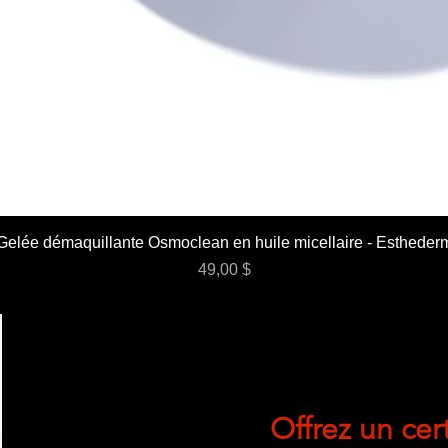
Gelée démaquillante Osmoclean en huile micellaire - Estheder
Prix
49,00 $
Offrez un cer