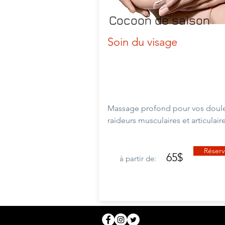
Cocoon de saison
Soin du visage
Massage profond pour vos doule
raideurs musculaires et
articulair
Réserv
65$
à partir de: