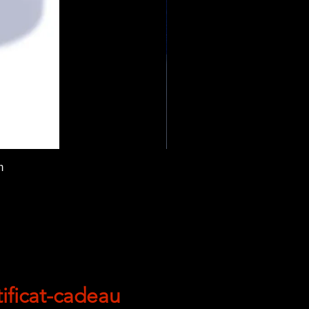
m
tificat-cadeau