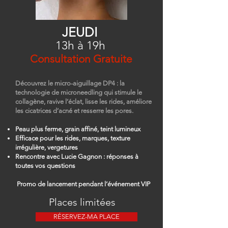
JEUDI
13h à 19h
Consultation Gratuite
Découvrez le micro-aiguillage DP4 : la
technologie de microneedling qui stimule le
collagène, ravive l’éclat, lisse les rides, améliore
les cicatrices d’acné et resserre les pores.
Peau plus ferme, grain affiné, teint lumineux
Efficace pour les rides, marques, texture
irrégulière, vergetures
Rencontre avec Lucie Gagnon : réponses à
toutes vos questions
Promo de lancement pendant l’événement VIP
Places limitées
RÉSERVEZ-MA PLACE