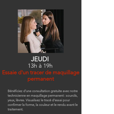
JEUDI
13h à 19h
Essaie d'un tracer de maquillage
permanent
Bénéficiez d’une consultation gratuite avec notre
technicienne en maquillage permanent : sourcils,
yeux, lèvres. Visualisez le tracé d’essai pour
confirmer la forme, la couleur et le rendu avant le
traitement.