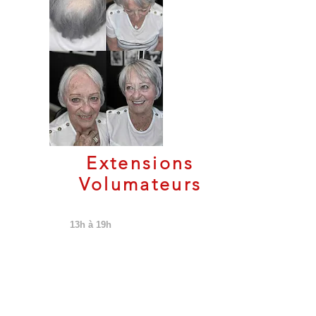
Extensions
Volumateurs
JEUDI
13h à 19h
Envie de volume, longueur et
mouvement immédiats ? Notre
coiffeuse-styliste-coloriste Keena offre
des consultations gratuites pour les
extensions voluminateurs adaptées à