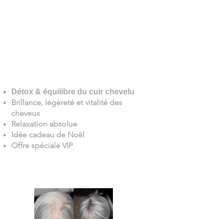
Assistez à la démonstration en direct
du Head Spa venu d’Asie : un soin
capillaire complet alliant massage,
aromathérapie et luminothérapie pour
une détente profonde tête-corps-
esprit.
Détox & équilibre du cuir chevelu
Brillance, légèreté et vitalité des
cheveux
Relaxation absolue
Idée cadeau de Noël
Offre spéciale VIP