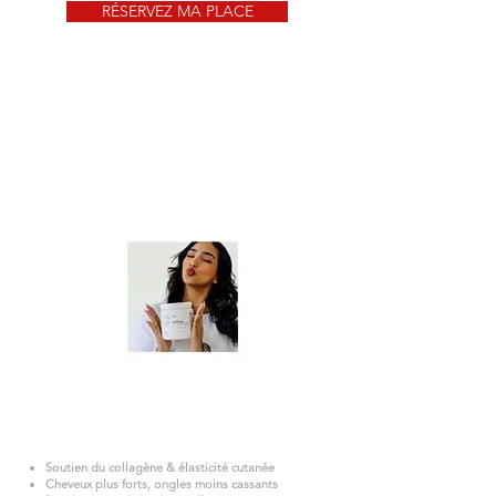
RÉSERVEZ MA PLACE
Dégustation du
Sublime Complex
Jeudi
Goûtez le Sublime Complex, un complément à
boire à base de collagène, biotine, cuivre, centella
asiatica… Une synergie d’actifs pour la peau, les
cheveux, les ongles et le bien-être global.
Soutien du collagène & élasticité cutanée
Cheveux plus forts, ongles moins cassants