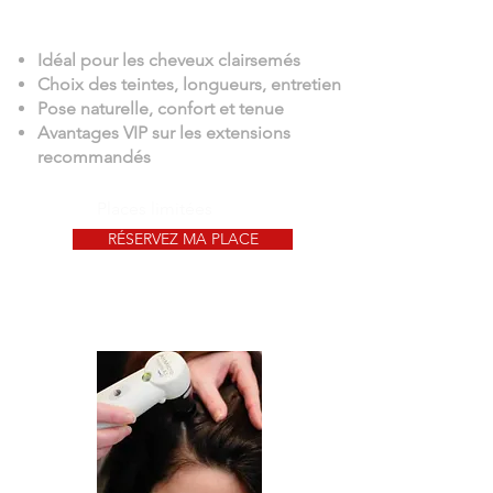
votre style et à votre couleur.
Idéal pour les cheveux clairsemés
Choix des teintes, longueurs, entretien
Pose naturelle, confort et tenue
Avantages VIP sur les extensions
recommandés
Places limitées
RÉSERVEZ MA PLACE