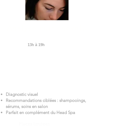
Analyse cuir chevelu
JEUDI
13h à 19h
Bénéficiez d’une analyse complète du cuir
chevelu à l’aide d’une caméra haute
précision : sébum, desquamation, micro-
circulation. Repartez avec des conseils
personnalisés et un plan pour retrouver
santé, éclat et équilibre capillaire.
Diagnostic visuel
Recommandations ciblées : shampooings,
sérums, soins en salon
Parfait en complément du Head Spa
Places limitées