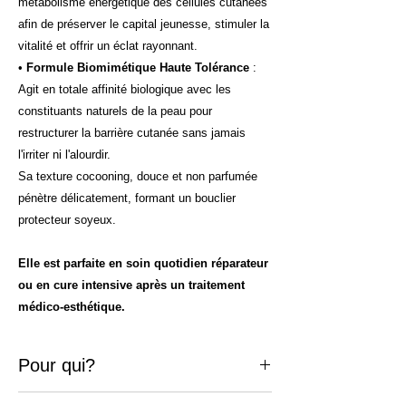
métabolisme énergétique des cellules cutanées
afin de préserver le capital jeunesse, stimuler la
vitalité et offrir un éclat rayonnant.
•
Formule Biomimétique Haute Tolérance
:
Agit en totale affinité biologique avec les
constituants naturels de la peau pour
restructurer la barrière cutanée sans jamais
l'irriter ni l'alourdir.
Sa texture cocooning, douce et non parfumée
pénètre délicatement, formant un bouclier
protecteur soyeux.
Elle est parfaite en soin quotidien réparateur
ou en cure intensive après un traitement
médico-esthétique.
Pour qui?
Conseils d'utilisation Appliquer matin et/ou