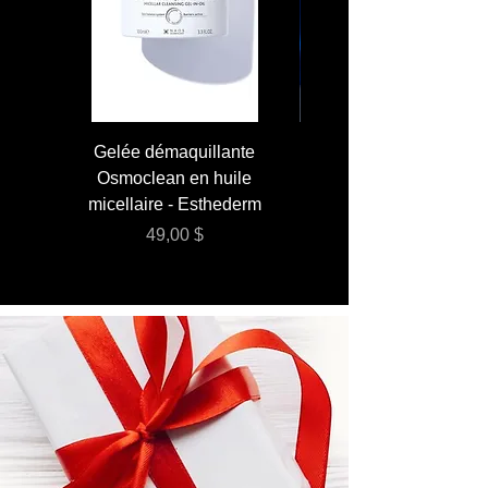
Gelée démaquillante
JUMBO 400 ml - Lai
Osmoclean en huile
Lotion - Osmoclea
micellaire - Esthederm
Prix
49,00 $