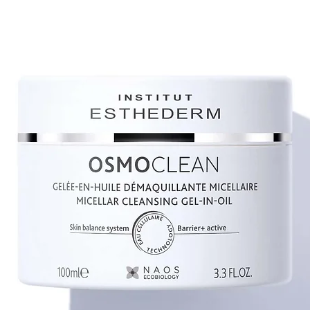
POLYSILICONE-11,
HYDROLYZED SOY P
BUTYLENE GLYCOL, 
HYDROLYZED WHEAT
PROPYLENE GLYCO
MEDICAGO SATIVA 
TRILINOLENIN, TRI
BHT, COPPER GLUC
EXTRACT, TRIARAC
TRIPHOSPHATE, T
DIGITATA EXTRACT
HEXAPEPTIDE-1, D
CINNAMAL, HYDRO
BENZYL BENZOATE,
ISOEUGENOL, COU