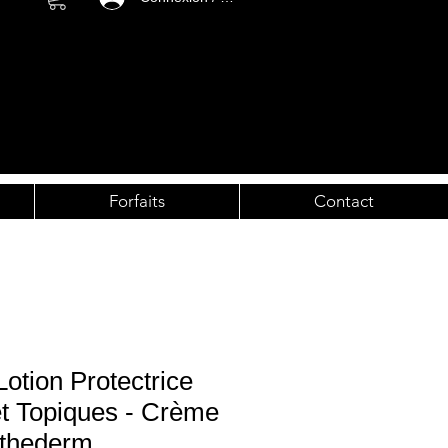
Forfaits
Contact
otion Protectrice
t Topiques - Crème
sthederm