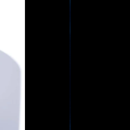
 SODIUM HYDROXIDE,
ROTEIN, OLEOYL TYROSINE,
TRIOLEIN, TRIPALMITIN,
 PROTEIN, OLEIC ACID,
L, POLYSORBATE 60,
(ALFALFA) EXTRACT,
STEARIN, CAPRYLYL GLYCOL,
ONATE, CARNOSINE, ARTEMIA
HIDIN, DISODIUM ADENOSINE
OCOPHEROL, LAMINARIA
, POTASSIUM SORBATE, ACETYL
EXTRAN, LINALOOL, HEXYL
XYCITRONELLAL, LIMONENE,
 GERANIOL, CITRONELLOL,
MARIN.