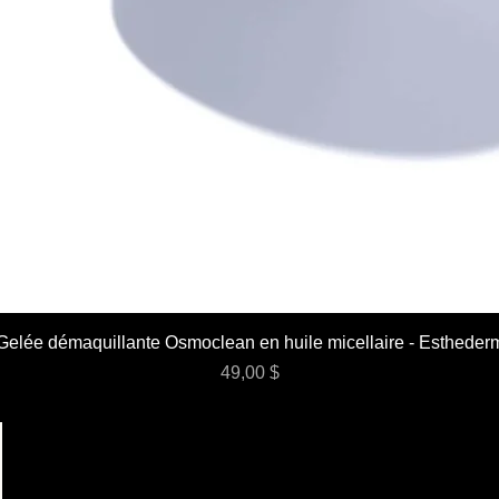
Gelée démaquillante Osmoclean en huile micellaire - Estheder
Prix
49,00 $