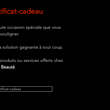
tificat-cadeau
oute occasion spéciale que vous
 souligner.
 la solution gagnante à tout coup.
roduits ou services offerts chez
t Beauté
.
etificat-cadeau