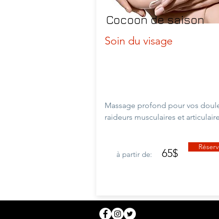
Cocoon de saison
Soin du visage
Massage profond pour vos doule
raideurs musculaires et
articulair
Réserv
65$
à partir de: