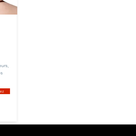
urs,
es
ez