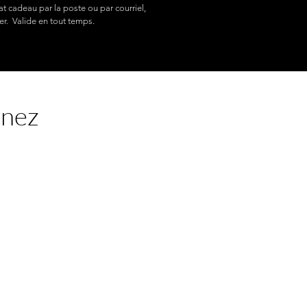
at cadeau par la poste ou par courriel,
er. Valide en tout temps.
enez