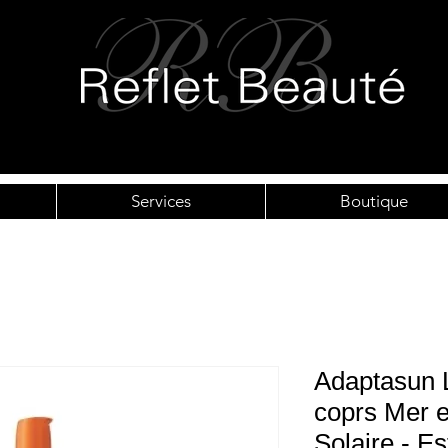
Services
Boutique
Adaptasun L
coprs Mer e
Solaire - E