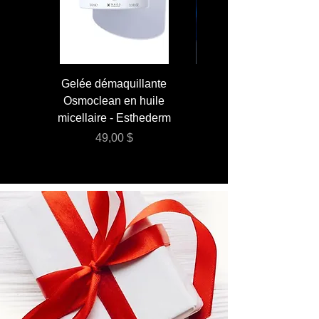
Gelée démaquillante
JUMBO 400 ml - Lai
Osmoclean en huile
Lotion - Osmoclea
micellaire - Esthederm
Prix
49,00 $