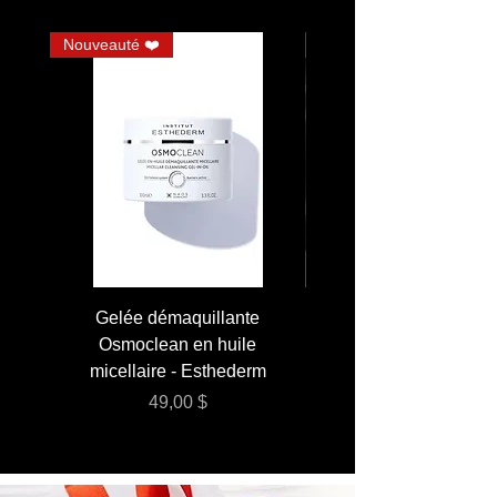
Nouveauté ❤️
JUMBO
Gelée démaquillante
JUMBO 400 ml - Lai
Osmoclean en huile
Lotion - Osmoclea
micellaire - Esthederm
Prix
49,00 $