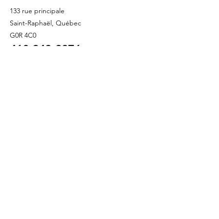
133 rue principale
Saint-Raphaël, Québec
G0R 4C0
418 243
-3376
info@refletbeaute.com
POUR NOUS JOINDRE OU
RÉSERVEZ
EN LIGNE