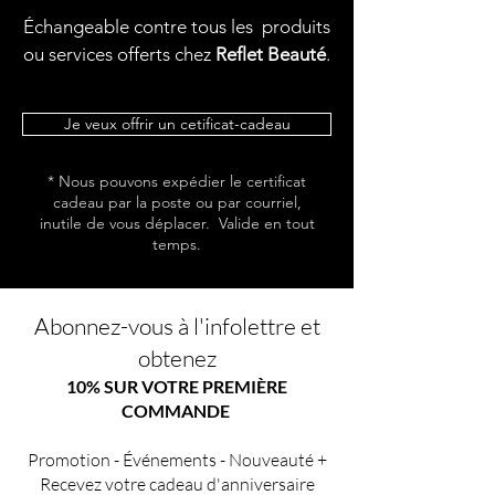
Échangeable contre tous les produits
ou services offerts chez
Reflet Beauté
.
Je veux offrir un cetificat-cadeau
* Nous pouvons expédier le certificat
cadeau par la poste ou par courriel,
inutile de vous déplacer. Valide en tout
temps.
Abonnez-vous à l'infolettre et
obtenez
10% SUR VOTRE PREMIÈRE
COMMANDE
Promotion - Événements - Nouveauté +
Recevez votre cadeau d'anniversaire