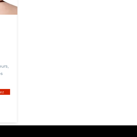
urs,
es
ez