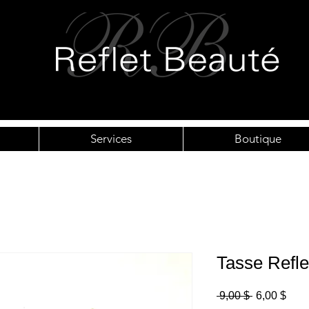
Services
Boutique
Tasse Refle
Prix
Prix
 9,00 $ 
6,00 $
original
prom