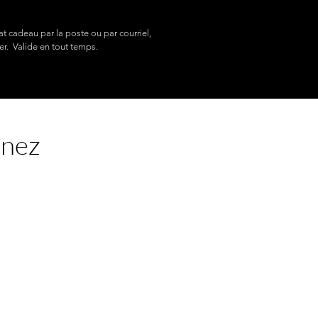
at cadeau par la poste ou par courriel,
er. Valide en tout temps.
enez