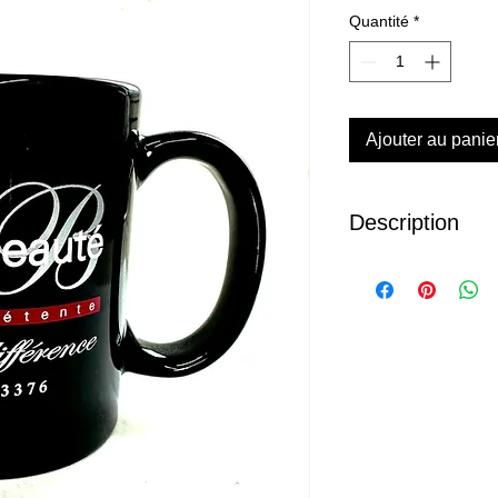
Quantité
*
Ajouter au panie
Description
Pour un moment de d
Débutez votre journé
ou chocolat chaud av