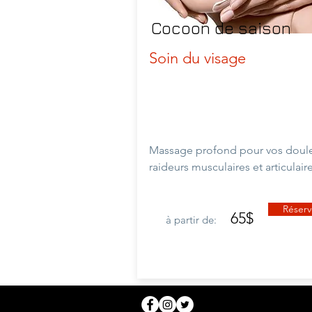
Cocoon de saison
Soin du visage
Massage profond pour vos doule
raideurs musculaires et
articulair
Réserv
65$
à partir de: