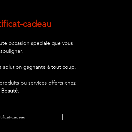
tificat-cadeau
oute occasion spéciale que vous
 souligner.
 la solution gagnante à tout coup.
roduits ou services offerts chez
t Beauté
.
etificat-cadeau