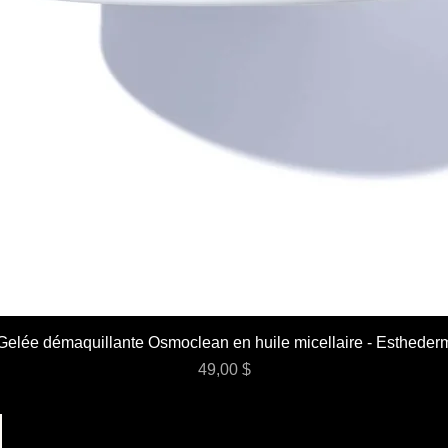
Gelée démaquillante Osmoclean en huile micellaire - Estheder
Prix
49,00 $