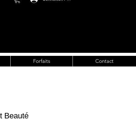
Forfaits
Contact
t Beauté
otionnel