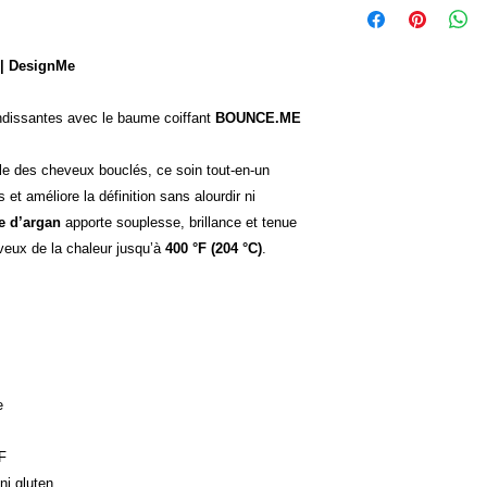
| DesignMe
ndissantes avec le baume coiffant
BOUNCE.ME
lle des cheveux bouclés, ce soin tout-en-un
s et améliore la définition sans alourdir ni
e d’argan
apporte souplesse, brillance et tenue
veux de la chaleur jusqu’à
400 °F (204 °C)
.
e
°F
ni gluten