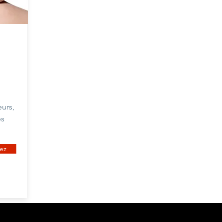
urs,
es
ez