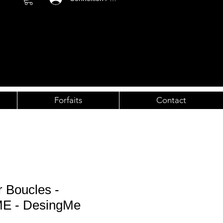
Forfaits
Contact
 Boucles -
 - DesingMe