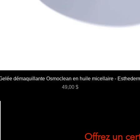
Gelée démaquillante Osmoclean en huile micellaire - Estheder
Prix
49,00 $
Offrez un cer