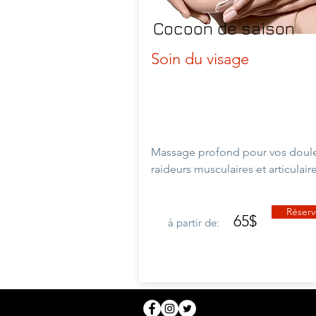
Cocoon de saison
Soin du visage
Massage profond pour vos doule
raideurs musculaires et
articulair
Réserv
65$
à partir de: