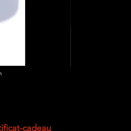
m
tificat-cadeau