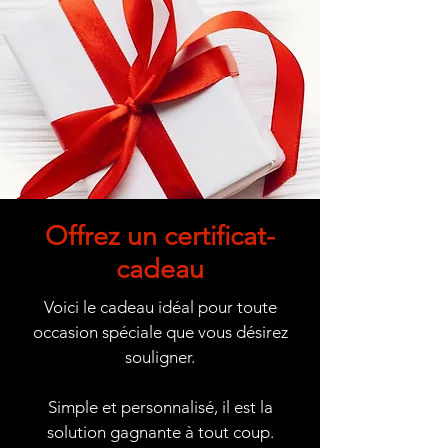
Offrez un certificat-
cadeau
Voici le cadeau idéal pour toute
occasion spéciale que vous désirez
souligner.
Simple et personnalisé, il est la
solution gagnante à tout coup.