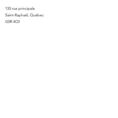
133 rue principale
Saint-Raphaël, Québec
G0R 4C0
418 243
-3376
info@refletbeaute.com
POUR NOUS JOINDRE OU
RÉSERVEZ
EN LIGNE