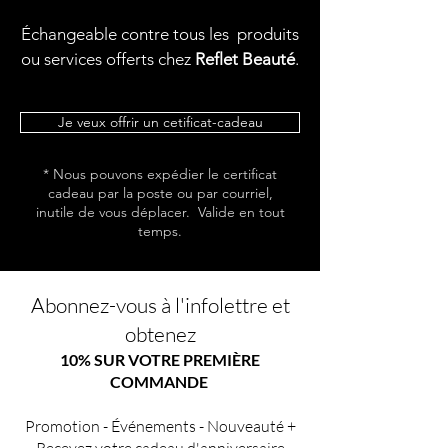
Échangeable contre tous les produits
ou services offerts chez
Reflet Beauté
.
Je veux offrir un cetificat-cadeau
* Nous pouvons expédier le certificat
cadeau par la poste ou par courriel,
inutile de vous déplacer. Valide en tout
temps.
Abonnez-vous à l'infolettre et
obtenez
10% SUR VOTRE PREMIÈRE
COMMANDE
Promotion - Événements - Nouveauté +