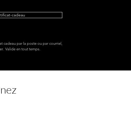
etificat-cadeau
at cadeau par la poste ou par courriel,
er. Valide en tout temps.
enez