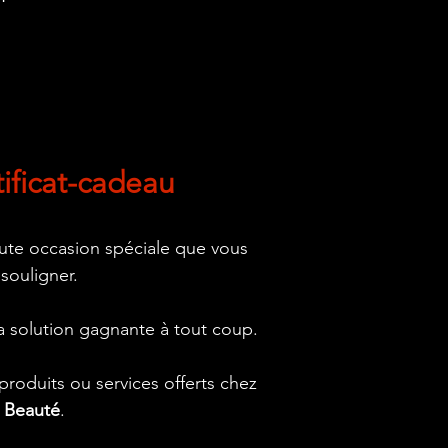
tificat-cadeau
oute occasion spéciale que vous
 souligner.
 la solution gagnante à tout coup.
roduits ou services offerts chez
t Beauté
.