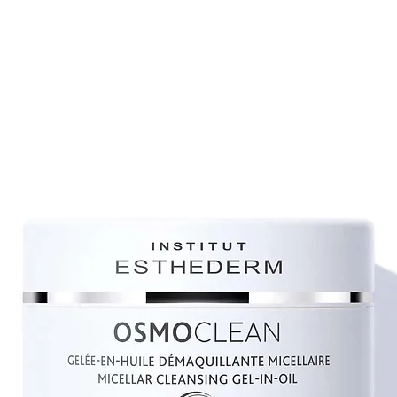
D'EUCALYPTUS, NI
PENTYLÈNEGLYCOL
ETHYLHEXYLGLYCÉ
(PARFUM),BENZOAT
LINALOL..