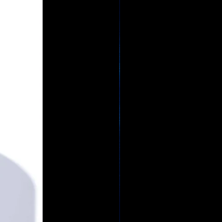
COTINATE DE MÉTHYLE,
, PHÉNOL ,
RINE, PARFUM
E DE BENZYLE, LIMONÈNE,