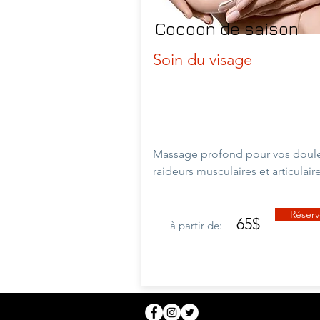
Cocoon de saison
Soin du visage
Massage profond pour vos doule
raideurs musculaires et
articulair
Réserv
65$
à partir de: