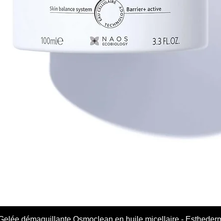
Gelée démaquillante Osmoclean en huile micellaire - Estheder