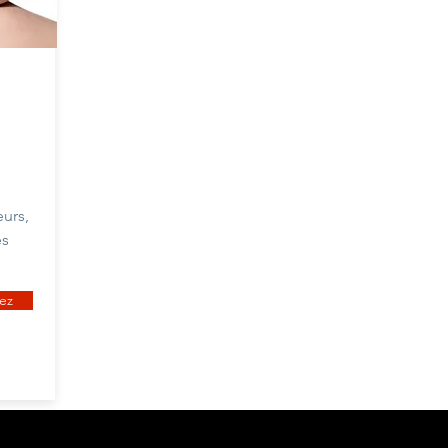
urs,
es
ez