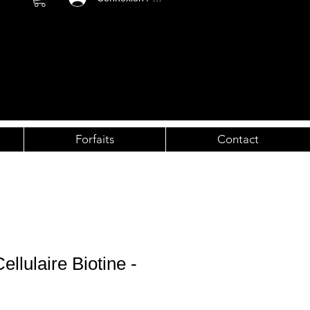
Forfaits
Contact
llulaire Biotine -