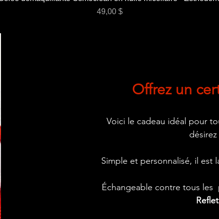
Prix
49,00 $
Offrez un cer
Voici le cadeau idéal pour t
désirez
Simple et personnalisé, il est
Échangeable contre tous les p
Refle