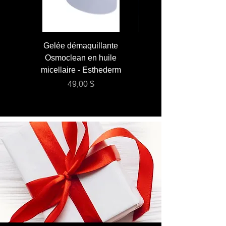
Gelée démaquillante
JUMBO 400 ml - Lai
Osmoclean en huile
Lotion - Osmoclea
micellaire - Esthederm
Prix
49,00 $