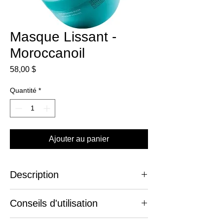
Masque Lissant -
Moroccanoil
Prix
58,00 $
Quantité
*
Ajouter au panier
Description
Reflet Beauté vous offre le masque lissant
Conseils d'utilisation
Moroccanoil. Il est spécialement conçu pour
discipliner et adoucir les cheveux rebelles.