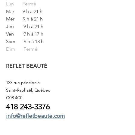
Lun
Fermé
Mar
9 h à 21 h
Mer
9 h à 21 h
Jeu
9 h à 21 h
Ven
9 h à 17 h
Sam
9 h à 13 h
Dim Fermé
REFLET BEAUTÉ
133 rue principale
Saint-Raphaël, Québec
G0R 4C0
418 243
-3376
info@refletbeaute.com
POUR NOUS JOINDRE OU
RÉSERVEZ