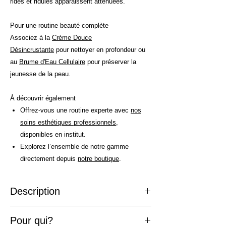
rides et ridules apparaissent atténuées.
Pour une routine beauté complète
Associez à la
Crème Douce
Désincrustante
pour nettoyer en profondeur ou
au
Brume d'Eau Cellulaire
pour préserver la
jeunesse de la peau.
À découvrir également
Offrez-vous une routine experte avec
nos
soins esthétiques professionnels
,
disponibles en institut.
Explorez l’ensemble de notre gamme
directement depuis
notre boutique
.
Description
La Crème Illuminatrice Jeunesse de la
Pour qui?
gamme Institut Esthederm, confère