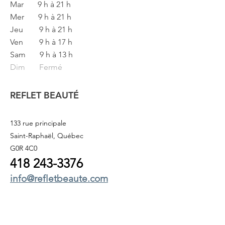
Mar
9 h à 21 h
Mer
9 h à 21 h
Jeu
9 h à 21 h
Ven
9 h à 17 h
Sam
9 h à 13 h
Dim Fermé
REFLET BEAUTÉ
133 rue principale
Saint-Raphaël, Québec
G0R 4C0
418 243
-3376
info@refletbeaute.com
POUR NOUS JOINDRE OU
RÉSERVEZ
EN LIGNE