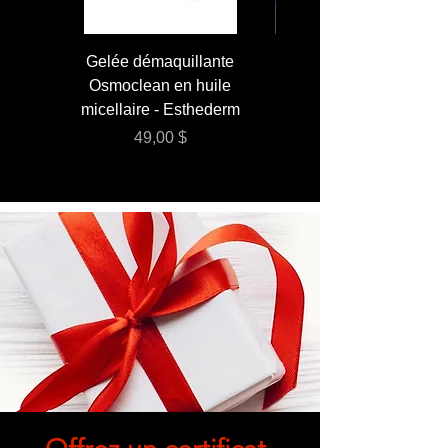
Gelée démaquillante
JUMBO 400 ml - Lai
Osmoclean en huile
Lotion - Osmoclea
micellaire - Esthederm
Prix
49,00 $