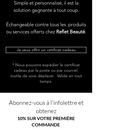
Simple et personnalisé, il est la
solution gagnante à tout coup.
Échangeable contre tous les produits
ou services offerts chez
Reflet Beauté
.
Je veux offrir un cetificat-cadeau
* Nous pouvons expédier le certificat
cadeau par la poste ou par courriel,
inutile de vous déplacer. Valide en tout
temps.
Abonnez-vous à l'infolettre et
obtenez
10% SUR VOTRE PREMIÈRE
COMMANDE