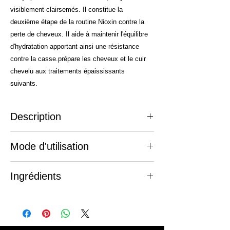
visiblement clairsemés. Il constitue la
deuxième étape de la routine Nioxin contre la
perte de cheveux. Il aide à maintenir l'équilibre
d'hydratation apportant ainsi une résistance
contre la casse.prépare les cheveux et le cuir
chevelu aux traitements épaississants
suivants.
Description
Pour une chevelure plus volumineuse et
Mode d'utilisation
épaisse
Le revitalisant no 1 de Nioxin est
Appliquer sur cheveux mouillés après le
spécialement conçu pour les cheveux
Ingrédients
shampoing no 4
naturels, moyen et visiblement clairsemés. Il
Masser doucement le cuir chevelu et les
constitue la deuxième étape de la routine
Aqua, Cetyl Alcohol, Stearamidopropyl
cheveux.
Nioxin contre la perte de cheveux. Il aide à
Dimethylamine, Quaternium-18, Stearyl
Pour des résultats optimaux, laisser reposer
maintenir l'équilibre d'hydratation apportant
Alcohol, Bis-Aminopropyl Dimethicone,
pendant 1 à 3 minutes.
ainsi une résistance contre la casse.prépare
Hydroxyethylcellulose, Phenoxyethanol,