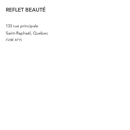
REFLET BEAUTÉ
133 rue principale
Saint-Raphaël, Québec
G0R 4C0
418 243
-3376
info@refletbeaute.com
POUR NOUS JOINDRE OU
RÉSERVEZ
EN LIGNE