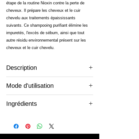
étape de la routine Nioxin contre la perte de
cheveux. Il prépare les cheveux et le cuir
chevelu aux traitements épaississants
suivants. Ce shampooing purifiant élimine les
impuretés, l'excès de sébum, ainsi que tout
autre résidu environnemental présent sur les
cheveux et le cuir chevelu.
Description
Pour une chevelure plus volumineuse et
Mode d'utilisation
épaisse
Le shampooing no.4 de Nioxin est
Appliquer sur des cheveux humides.
spécialement conçu pour les cheveux
Ingrédients
Masser doucement le cuir chevelu et les
colorés, fins et visiblement clairsemés. Il
cheveux.
constitue la première étape de la routine
Aqua, Sodium Laureth Sulfate, Sodium
Pour des résultats optimaux, laisser reposer
Nioxin contre la perte de cheveux. Il
Lauryl Sulfate, Citric Acid, Sodium Chloride,
pendant 1 à 3 minutes.
prépare les cheveux et le cuir chevelu aux
PPG-2 Hydroxyethyl Coco/Isostearamide,
Rincer soigneusement.
traitements épaississants suivants. Ce
Sodium Citrate, Sodium Xylenesulfonate,
Poursuivre avec le revatalisant et le
shampooing purifiant élimine les impuretés,