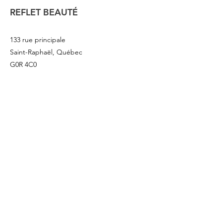
REFLET BEAUTÉ
133 rue principale
Saint-Raphaël, Québec
G0R 4C0
418 243
-3376
info@refletbeaute.com
POUR NOUS JOINDRE OU
RÉSERVEZ
EN LIGNE