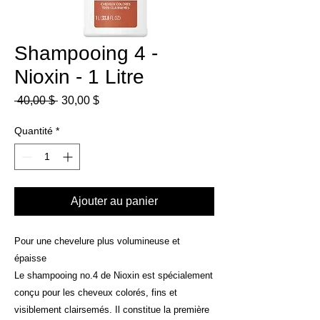
Shampooing 4 -
Nioxin - 1 Litre
Prix
Prix
 40,00 $ 
30,00 $
original
promotionnel
Quantité
*
Ajouter au panier
Pour une chevelure plus volumineuse et
épaisse
Le shampooing no.4 de Nioxin est spécialement
conçu pour les cheveux colorés, fins et
visiblement clairsemés. Il constitue la première