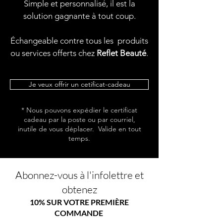
Simple et personnalisé, il est la
solution gagnante à tout coup.
Échangeable contre tous les produits
ou services offerts chez
Reflet Beauté
.
Je veux offrir un cetificat-cadeau
* Nous pouvons expédier le certificat
cadeau par la poste ou par courriel,
inutile de vous déplacer. Valide en tout
temps.
Abonnez-vous à l'infolettre et
obtenez
10% SUR VOTRE PREMIÈRE
COMMANDE