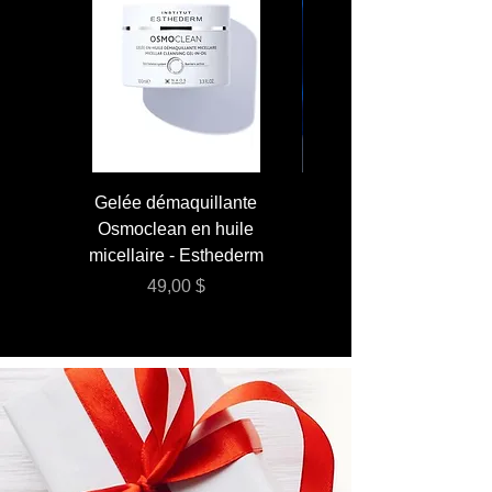
Gelée démaquillante
JUMBO 400 ml - Lai
Osmoclean en huile
Lotion - Osmoclea
micellaire - Esthederm
Prix
49,00 $