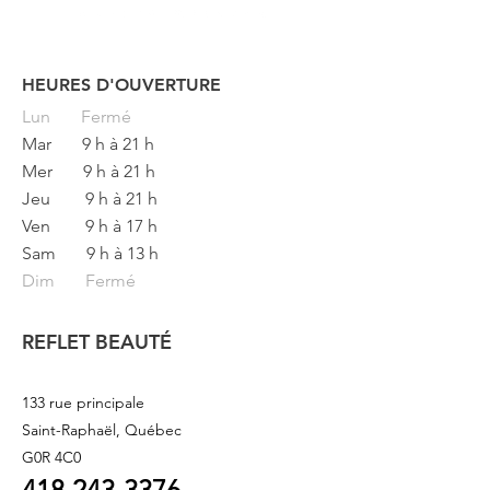
HEURES D'OUVERTURE
Button
Lun
Fermé
Mar
9 h à 21 h
Mer
9 h à 21 h
Jeu
9 h à 21 h
Ven
9 h à 17 h
Sam
9 h à 13 h
Dim Fermé
REFLET BEAUTÉ
133 rue principale
Saint-Raphaël, Québec
G0R 4C0