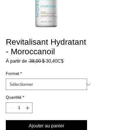
Revitalisant Hydratant
- Moroccanoil
Prix
Prix
À partir de
 38,00 $ 
30,40C$
original
promotionnel
Format
*
Quantité
*
Ajouter au panier