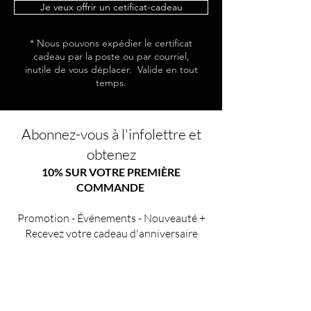
Je veux offrir un cetificat-cadeau
* Nous pouvons expédier le certificat
cadeau par la poste ou par courriel,
inutile de vous déplacer. Valide en tout
temps.
Abonnez-vous à l'infolettre et
obtenez
10% SUR VOTRE PREMIÈRE
COMMANDE
Promotion - Événements - Nouveauté +
Recevez votre cadeau d'anniversaire