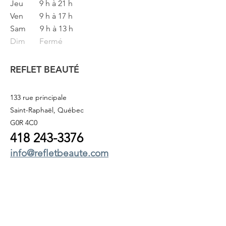
Jeu
9 h à 21 h
Ven
9 h à 17 h
Sam
9 h à 13 h
Dim Fermé
REFLET BEAUTÉ
133 rue principale
Saint-Raphaël, Québec
G0R 4C0
418 243
-3376
info@refletbeaute.com
POUR NOUS JOINDRE OU
RÉSERVEZ
EN LIGNE