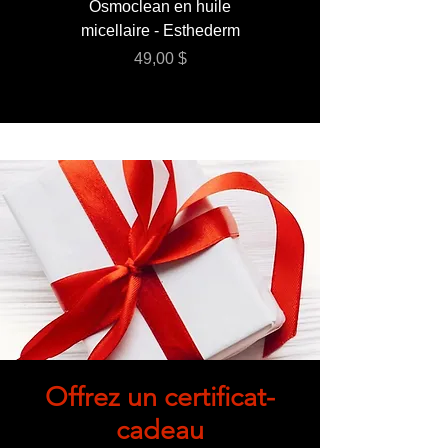
Osmoclean en huile
Lotion - Osmoclea
micellaire - Esthederm
Prix
49,00 $
Offrez un certificat-
cadeau