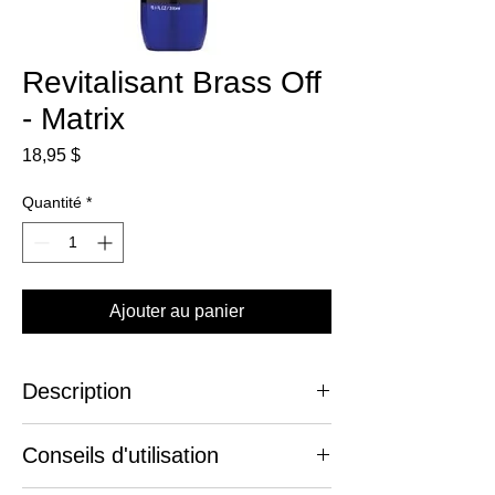
Revitalisant Brass Off
- Matrix
Prix
18,95 $
Quantité
*
Ajouter au panier
Description
Stop les reflets cuivrés!
Conseils d'utilisation
Le revitalisant bleu Brass Off est
spécialement conçu pour neutraliser les