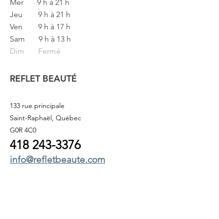
Mer
9 h à 21 h
Jeu
9 h à 21 h
Ven
9 h à 17 h
Sam
9 h à 13 h
Dim Fermé
REFLET BEAUTÉ
133 rue principale
Saint-Raphaël, Québec
G0R 4C0
418 243
-3376
info@refletbeaute.com
POUR NOUS JOINDRE OU
RÉSERVEZ
EN LIGNE