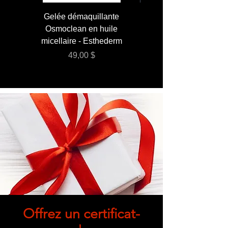
Gelée démaquillante
JUMBO 400 ml - Lai
Osmoclean en huile
Lotion - Osmoclea
micellaire - Esthederm
Prix
49,00 $
Offrez un certificat-