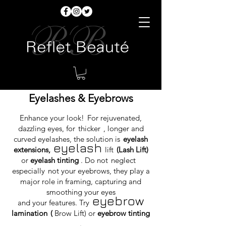
Eyelashes & Eyebrows
Enhance your look!
For rejuvenated,
dazzling eyes, for
thicker
, longer and
curved eyelashes, the solution is
eyelash
eyelash
extensions,
lift
(Lash Lift)
or
eyelash tinting
. Do not
neglect
especially
not your eyebrows, they play a
major role in framing, capturing and
smoothing your eyes
eyebrow
and your features. Try
lamination
(
Brow Lift) or
eyebrow tinting
.