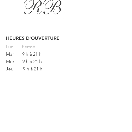
HEURES D'OUVERTURE
Button
Lun
Fermé
Mar
9 h à 21 h
Mer
9 h à 21 h
Jeu
9 h à 21 h
Ven
9 h à 17 h
Sam
9 h à 13 h
Dim Fermé
REFLET BEAUTÉ
133 rue principale
Saint-Raphaël, Québec