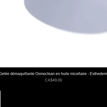
Gelée démaquillante Osmoclean en huile micellaire - Estheder
Price
CA$49.00