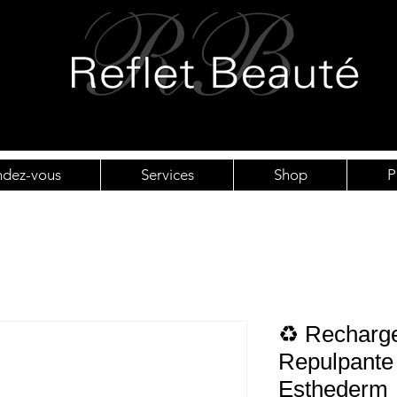
ndez-vous
Services
Shop
P
♻️ Recharg
Repulpante 
Esthederm