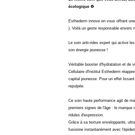
écologique ♻️
Esthederm innove en vous offrant une
). Voilà un geste responsable envers n
Le soin anti-rides expert qui active l
son énergie jeunesse !
Véritable booster d'hydratation et de 
Cellulaire d'Institut Esthederm réappr
capital jeunesse. Pour un effet lissan
repulpée.
Ce soin haute performance agit de mani
premiers signes de l'âge : le manque d'é
ridules d'expression.
Grâce à sa texture enveloppante, ultra
fusionne instantanément avec l'épiderm