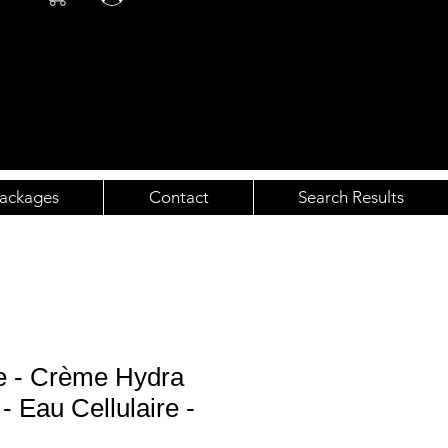
ackages
Contact
Search Results
e - Crème Hydra
- Eau Cellulaire -