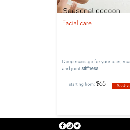
Seasonal cocoon
Facial care
Deep massage for your pain, mu
and
joint
stiffness
$65
starting from:
Book 