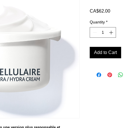
Price
CA$62.00
Quantity
*
Add to Cart
 une version plus responsable et