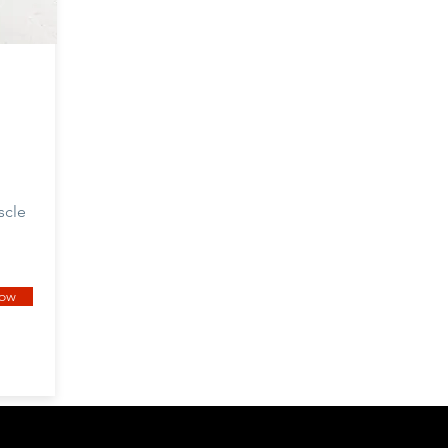
scle
now