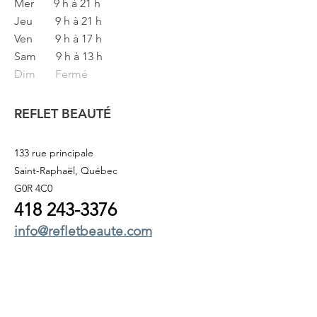
Mer
9 h à 21 h
Jeu
9 h à 21 h
Ven
9 h à 17 h
Sam
9 h à 13 h
Dim Fermé
REFLET BEAUTÉ
133 rue principale
Saint-Raphaël, Québec
G0R 4C0
418 243
-3376
info@refletbeaute.com
POUR NOUS JOINDRE OU
RÉSERVEZ
EN LIGNE