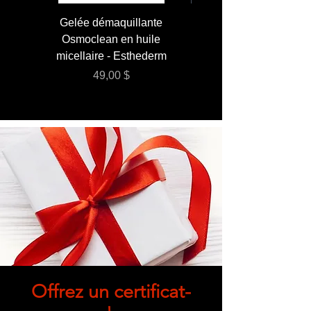
Gelée démaquillante
JUMBO 400 ml - Lai
Osmoclean en huile
Lotion - Osmoclea
micellaire - Esthederm
Prix
49,00 $
Offrez un certificat-