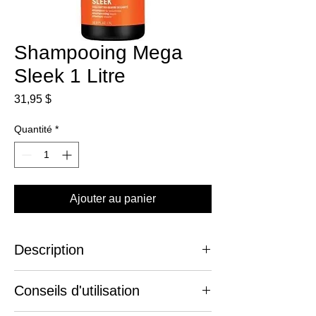
Shampooing Mega
Sleek 1 Litre
Prix
31,95 $
Quantité
*
Ajouter au panier
Description
Pour une chevelure parfaitemnet lisse.
Conseils d'utilisation
Le shampooing MEGA SLEEK est
spécialement conçu pour avoir les cheveux