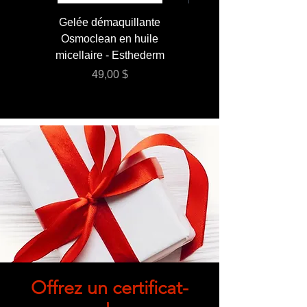
Gelée démaquillante
JUMBO 400 ml - Lai
Osmoclean en huile
Lotion - Osmoclea
micellaire - Esthederm
Prix
49,00 $
Offrez un certificat-