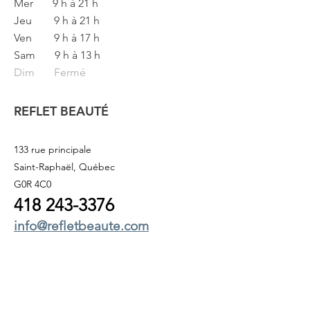
Mer
9 h à 21 h
Jeu
9 h à 21 h
Ven
9 h à 17 h
Sam
9 h à 13 h
Dim Fermé
REFLET BEAUTÉ
133 rue principale
Saint-Raphaël, Québec
G0R 4C0
418 243
-3376
info@refletbeaute.com
POUR NOUS JOINDRE OU
RÉSERVEZ
EN LIGNE