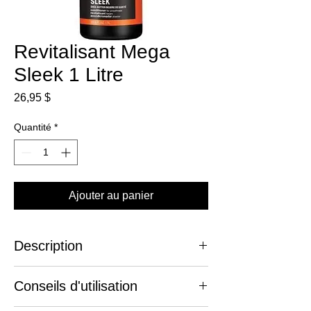
Revitalisant Mega
Sleek 1 Litre
Prix
26,95 $
Quantité
*
Ajouter au panier
Description
Pour une chevelure parfaitemnet lisse.
Conseils d'utilisation
Lerevitalisant MEGA SLEEK est
spécialement conçu pour avoir les cheveux