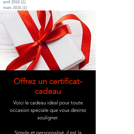
avril 2016
(1)
1 post
mars 2016
(1)
1 post
Offrez un certificat-
cadeau
Voici le cadeau idéal pour toute
occasion spéciale que vous désirez
souligner.
Simple et personnalisé, il est la