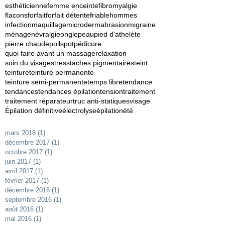
esthéticienne
femme enceinte
fibromyalgie
flacons
forfait
forfait détente
friable
hommes
infection
maquillage
microdermabrasion
migraine
ménage
névralgie
ongle
peau
pied d'athelète
pierre chaude
poils
pot
pédicure
quoi faire avant un massage
relaxation
soin du visage
stress
taches pigmentaires
teint
teinture
teinture permanente
teinture semi-permanente
temps libre
tendance
tendances
tendances épilation
tension
traitement
traitement réparateur
truc anti-statiques
visage
Épilation définitive
électrolyse
épilation
été
mars 2018
(1)
1 post
décembre 2017
(1)
1 post
octobre 2017
(1)
1 post
juin 2017
(1)
1 post
avril 2017
(1)
1 post
février 2017
(1)
1 post
décembre 2016
(1)
1 post
septembre 2016
(1)
1 post
août 2016
(1)
1 post
mai 2016
(1)
1 post