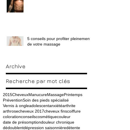
5 conseils pour profiter pleinement
de votre massage
Archive
Recherche par mot clés
2015
Cheveux
Manucure
Massage
Printemps
Prévention
Soin des pieds spécialisé
Vernis à ongle
adolescent
anxiété
arthrite
arthrose
cheveux 2017
cheveux fins
coiffure
coloration
conseils
cosmétique
couleur
date de présomption
douleur chronique
dédoublent
dépression saisonnière
détente