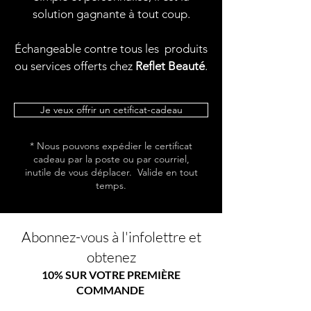
solution gagnante à tout coup.
Échangeable contre tous les produits
ou services offerts chez
Reflet Beauté
.
Je veux offrir un cetificat-cadeau
* Nous pouvons expédier le certificat
cadeau par la poste ou par courriel,
inutile de vous déplacer. Valide en tout
temps.
Abonnez-vous à l'infolettre et
obtenez
10% SUR VOTRE PREMIÈRE
COMMANDE