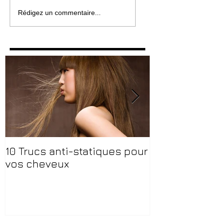
Rédigez un commentaire...
10 Trucs anti-statiques pour
Vitry c'est L
vos cheveux